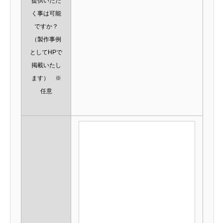
提供いただ
く事は可能
ですか？
（製作事例
としてHPで
掲載いたし
ます） ※
任意