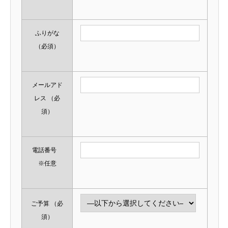
ふりがな
（必須）
メールアド
レス
（必
須）
電話番号
※任意
ご予算
（必
須）