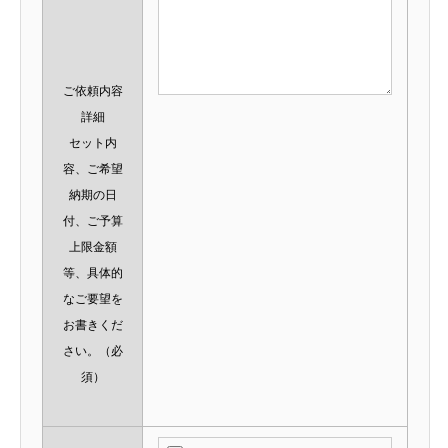
ご依頼内容
詳細
セット内
容、ご希望
納期の日
付、ご予算
上限金額
等、具体的
なご要望を
お書きくだ
さい。
（必
須）