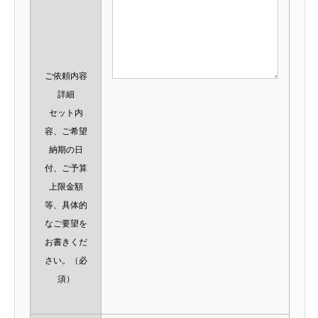
ご依頼内容
詳細
セット内
容、ご希望
納期の日
付、ご予算
上限金額
等、具体的
なご要望を
お書きくだ
さい。
（必
須）