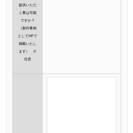
提供いただ
く事は可能
ですか？
（製作事例
としてHPで
掲載いたし
ます） ※
任意