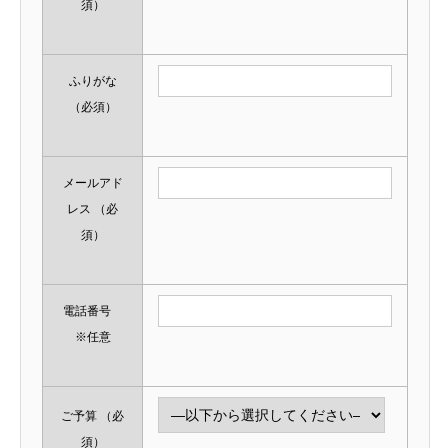
須）
ふりがな
（必須）
メールアド
レス
（必
須）
電話番号
※任意
ご予算
（必
須）