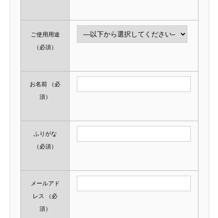
ご使用用途
（必須）
お名前
（必
須）
ふりがな
（必須）
メールアド
レス
（必
須）