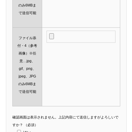
のみ6MBま
で送信可能
ファイル添
付・4（参考
画像）※任
意…jpg、
gif、png、
jpeg、JPG
のみ6MBま
で送信可能
確認画面は表示されません。上記内容にて送信しますがよろしいで
すか？
（必須）