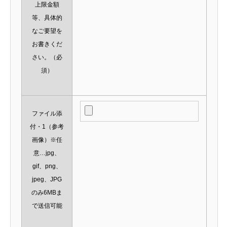
上限金額
等、具体的
なご要望を
お書きくだ
さい。
（必
須）
ファイル添
付・1（参考
画像）※任
意…jpg、
gif、png、
jpeg、JPG
のみ6MBま
で送信可能