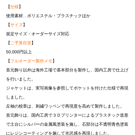
【
仕様
】
使用素材…ポリエステル・プラスチックほか
【
サイズ
】
規定サイズ・オーダーサイズ対応
【
ご予算目安
】
50,000円以上
【
フルオーダー製作メモ
】
首元飾り以外は海外工場で基本部分を製作し、国内工房で仕上げ
を行いました。
ジャケットは、実写画像を参照してポケットを付けた仕様で再現
しました。
左袖の校章は、刺繍ワッペンで再現度を高めて製作しました。
首元飾りは、国内工房で３Ｄプリンターによるプラスチック造形
で土台にシルバーの金属風塗装を施し、石部分は不透明青色塗装
にレジンコーティングを施して光沢感を再現しました。