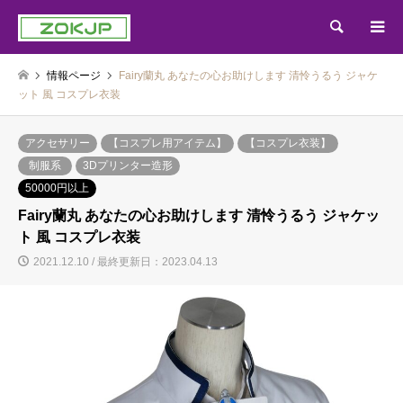
検索
情報ページ
Fairy蘭丸 あなたの心お助けします 清怜うるう ジャケ
ット 風 コスプレ衣装
アクセサリー
【コスプレ用アイテム】
【コスプレ衣装】
制服系
3Dプリンター造形
50000円以上
Fairy蘭丸 あなたの心お助けします 清怜うるう ジャケッ
ト 風 コスプレ衣装
2021.12.10 / 最終更新日：2023.04.13