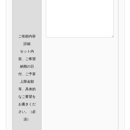
ご依頼内容
詳細
セット内
容、ご希望
納期の日
付、ご予算
上限金額
等、具体的
なご要望を
お書きくだ
さい。
（必
須）