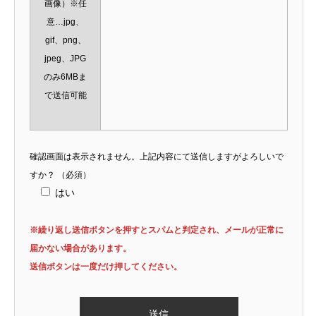
画像）※任
意…jpg、
gif、png、
jpeg、JPG
のみ6MBま
で送信可能
確認画面は表示されません。上記内容にて送信しますがよろしいで
すか？
（必須）
はい
※繰り返し送信ボタンを押すとスパムと判定され、メールが正常に
届かない場合があります。
送信ボタンは一度だけ押してください。