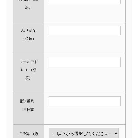
須）
ふりがな
（必須）
メールアド
レス
（必
須）
電話番号
※任意
ご予算
（必