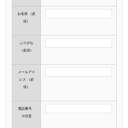
お名前
（必
須）
ふりがな
（必須）
メールアド
レス
（必
須）
電話番号
※任意