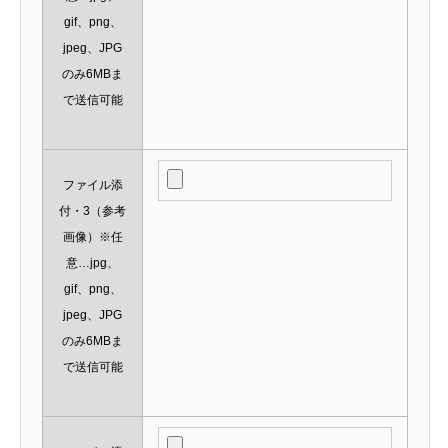
gif、png、
jpeg、JPG
のみ6MBま
で送信可能
ファイル添
付・3（参考
画像）※任
意…jpg、
gif、png、
jpeg、JPG
のみ6MBま
で送信可能