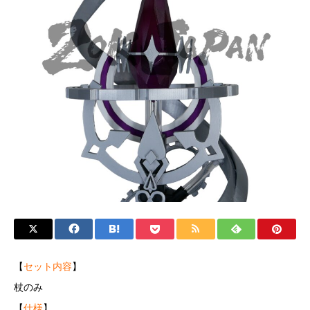
【
セット内容
】
杖のみ
【
仕様
】