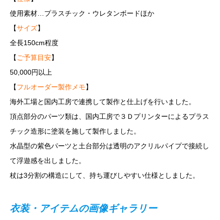
使用素材…プラスチック・ウレタンボードほか
【
サイズ
】
全長150cm程度
【
ご予算目安
】
50,000円以上
【
フルオーダー製作メモ
】
海外工場と国内工房で連携して製作と仕上げを行いました。
頂点部分のパーツ類は、国内工房で３Ｄプリンターによるプラス
チック造形に塗装を施して製作しました。
水晶型の紫色パーツと土台部分は透明のアクリルパイプで接続し
て浮遊感を出しました。
杖は3分割の構造にして、持ち運びしやすい仕様としました。
衣装・アイテムの画像ギャラリー