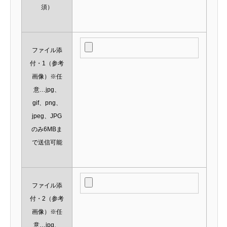
須）
ファイル添
付・1（参考
画像）※任
意…jpg、
gif、png、
jpeg、JPG
のみ6MBま
で送信可能
ファイル添
付・2（参考
画像）※任
意…jpg、