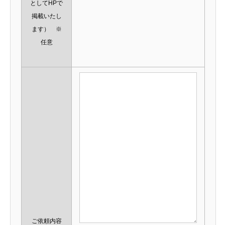
としてHPで
掲載いたし
ます） ※
任意
ご依頼内容