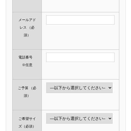
メールアド
レス
（必
須）
電話番号
※任意
ご予算
（必
須）
ご希望サイ
ズ
（必須）