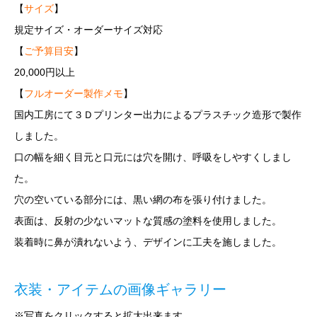
【
サイズ
】
規定サイズ・オーダーサイズ対応
【
ご予算目安
】
20,000円以上
【
フルオーダー製作メモ
】
国内工房にて３Ｄプリンター出力によるプラスチック造形で製作
しました。
口の幅を細く目元と口元には穴を開け、呼吸をしやすくしまし
た。
穴の空いている部分には、黒い網の布を張り付けました。
表面は、反射の少ないマットな質感の塗料を使用しました。
装着時に鼻が潰れないよう、デザインに工夫を施しました。
衣装・アイテムの画像ギャラリー
※写真をクリックすると拡大出来ます。