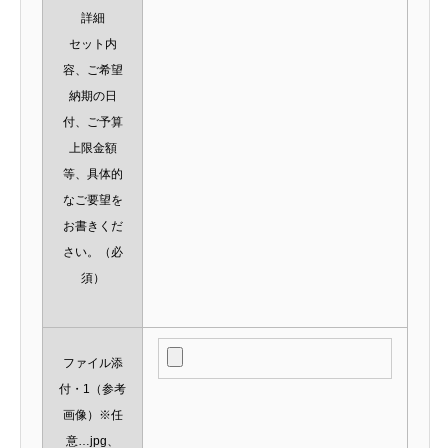
詳細
セット内
容、ご希望
納期の日
付、ご予算
上限金額
等、具体的
なご要望を
お書きくだ
さい。
（必
須）
ファイル添
付・1（参考
画像）※任
意…jpg、