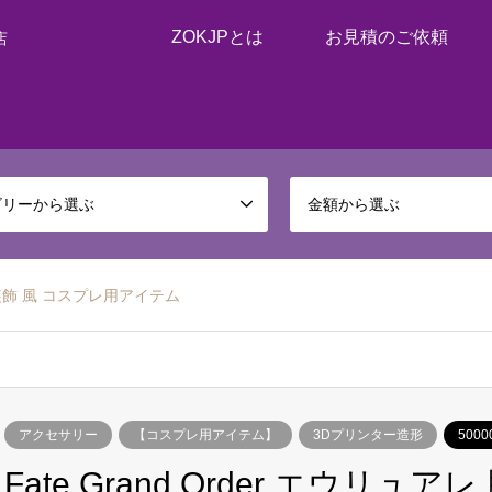
ZOKJPとは
お見積のご依頼
店
ゴリーから選ぶ
金額から選ぶ
脚部装飾 風 コスプレ用アイテム
アクセサリー
【コスプレ用アイテム】
3Dプリンター造形
500
Fate Grand Order エウリュ