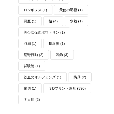
ロンギヌス
(1)
天使の羽根
(1)
悪魔
(1)
槍
(4)
水着
(1)
美少女仮面ポワトリン
(1)
羽扇
(1)
舞浜歩
(1)
荒野行動
(2)
装飾
(3)
試験管
(1)
鉄血のオルフェンズ
(1)
防具
(2)
鬼切
(1)
３Dプリント造形
(390)
７人組
(2)