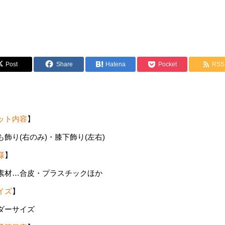
Post
Share
Hatena
Pocket
RSS
ット内容
】
も飾り(右のみ)・膝下飾り(左右)
様
】
素材…合皮・プラスチックほか
イズ
】
ダーサイズ