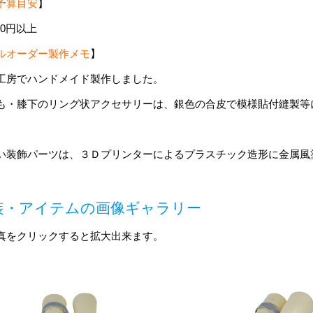
予算目安
】
000円以上
ルオーダー製作メモ
】
工房でハンドメイド製作しました。
も・膝下のリング状アクセサリーは、銀色の合皮で模様貼付縫製等
い装飾パーツは、３Ｄプリンターによるプラスチック造形に金属風
装・アイテムの画像ギャラリー
真をクリックすると拡大出来ます。