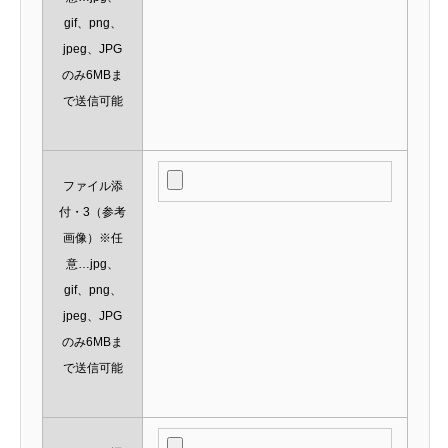
gif、png、
jpeg、JPG
のみ6MBま
で送信可能
ファイル添
付・3（参考
画像）※任
意…jpg、
gif、png、
jpeg、JPG
のみ6MBま
で送信可能