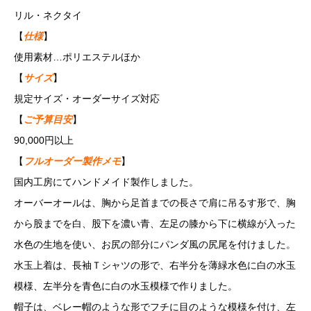
リル・ネクタイ
【
仕様
】
使用素材…ポリエステルほか
【
サイズ
】
規定サイズ・オーダーサイズ対応
【
ご予算目安
】
90,000円以上
【
フルオーダー製作メモ
】
国内工房にてハンドメイド製作しました。
オーバーオールは、胸から足首までの長さで肩に吊るす形で、胸
から股までを白、股下を濃い青、左足の膝から下に横線が入った
水色の生地を使い、お尻の部分にパンダ風の尻尾を付けました。
水玉上着は、長袖Ｔシャツの形で、右半分を薄緑水色に白の水玉
模様、左半分を青色に白の水玉模様で作りました。
帽子は、ベレー帽のような形でフチに目のような模様を付け、左