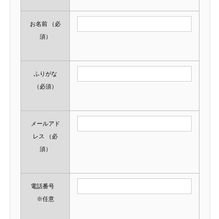
お名前
（必
須）
ふりがな
（必須）
メールアド
レス
（必
須）
電話番号
※任意