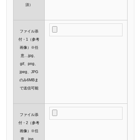
須）
ファイル添
付・1（参考
画像）※任
意…jpg、
gif、png、
jpeg、JPG
のみ6MBま
で送信可能
ファイル添
付・2（参考
画像）※任
意…jpg、