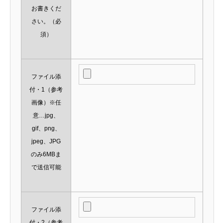
お書きくだ
さい。
（必
須）
ファイル添
付・1（参考
画像）※任
意…jpg、
gif、png、
jpeg、JPG
のみ6MBま
で送信可能
ファイル添
付・2（参考