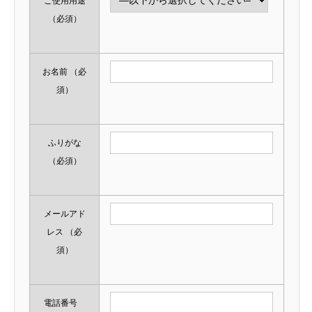
ご使用用途
（必須）
お名前
（必
須）
ふりがな
（必須）
メールアド
レス
（必
須）
電話番号