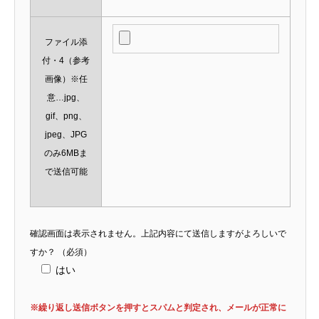
ファイル添
付・4（参考
画像）※任
意…jpg、
gif、png、
jpeg、JPG
のみ6MBま
で送信可能
確認画面は表示されません。上記内容にて送信しますがよろしいで
すか？
（必須）
はい
※繰り返し送信ボタンを押すとスパムと判定され、メールが正常に