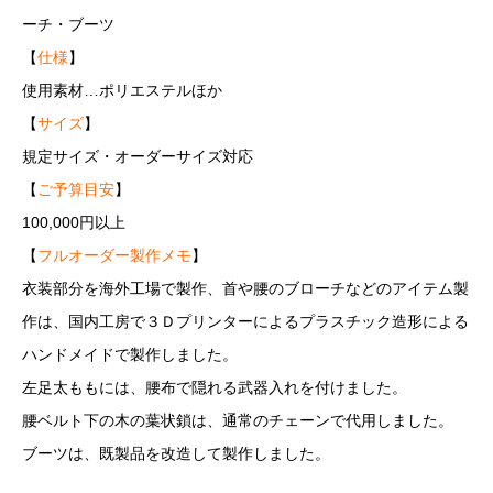
ーチ・ブーツ
【
仕様
】
使用素材…ポリエステルほか
【
サイズ
】
規定サイズ・オーダーサイズ対応
【
ご予算目安
】
100,000円以上
【
フルオーダー製作メモ
】
衣装部分を海外工場で製作、首や腰のブローチなどのアイテム製
作は、国内工房で３Ｄプリンターによるプラスチック造形による
ハンドメイドで製作しました。
左足太ももには、腰布で隠れる武器入れを付けました。
腰ベルト下の木の葉状鎖は、通常のチェーンで代用しました。
ブーツは、既製品を改造して製作しました。