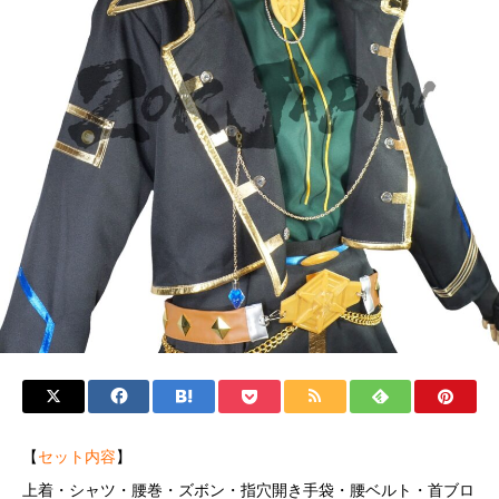
【
セット内容
】
上着・シャツ・腰巻・ズボン・指穴開き手袋・腰ベルト・首ブロ