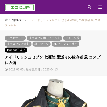
検索
情報ページ
アイドリッシュセブン 七瀬陸 星巡りの観測者 風 コス
プレ衣装
アクセサリー
【コスプレ用アイテム】
アイドル系
【コスプレ衣装】
靴・ブーツ
3Dプリンター造形
100000円以上
アイドリッシュセブン 七瀬陸 星巡りの観測者 風 コスプ
レ衣装
2019.02.05 / 最終更新日：2023.04.13