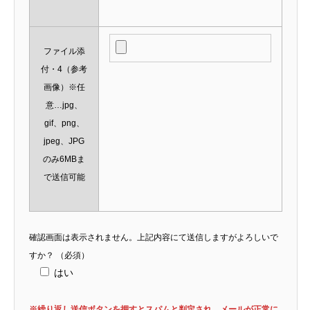
ファイル添
付・4（参考
画像）※任
意…jpg、
gif、png、
jpeg、JPG
のみ6MBま
で送信可能
確認画面は表示されません。上記内容にて送信しますがよろしいで
すか？
（必須）
はい
※繰り返し送信ボタンを押すとスパムと判定され、メールが正常に