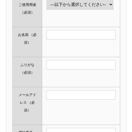
ご使用用途
（必須）
お名前
（必
須）
ふりがな
（必須）
メールアド
レス
（必
須）