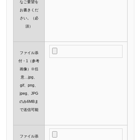
なご要望を
お書きくだ
さい。
（必
須）
ファイル添
付・1（参考
画像）※任
意…jpg、
gif、png、
jpeg、JPG
のみ6MBま
で送信可能
ファイル添