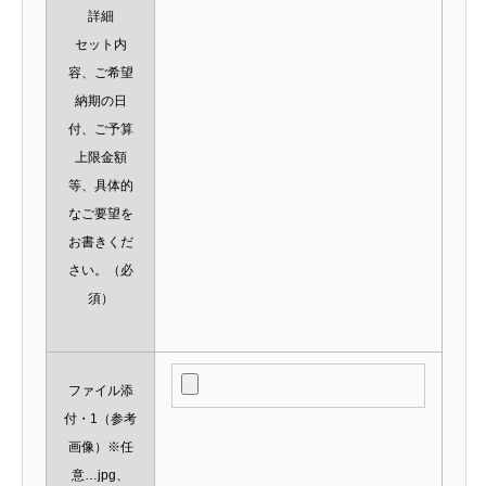
詳細
セット内
容、ご希望
納期の日
付、ご予算
上限金額
等、具体的
なご要望を
お書きくだ
さい。
（必
須）
ファイル添
付・1（参考
画像）※任
意…jpg、