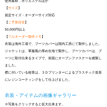
使用素材…ポリエステルほか
【
サイズ
】
規定サイズ・オーダーサイズ対応
【
ご予算目安
】
50,000円以上
【
フルオーダー製作メモ
】
衣装は海外工場で、ブーツカバーは国内工房にて製作しました。
ジャケットは、軍服風の厚め生地で製作し、ブーツカバーは、ブ
ーツに取付出来るタイプで、前面にオープンファスナーを縫製し
ました。
襟に付いている校章は、３Ｄプリンターによるプラスチック造形
にレジンコーティングをして仕上げました。
衣装・アイテムの画像ギャラリー
※写真をクリックすると拡大出来ます。