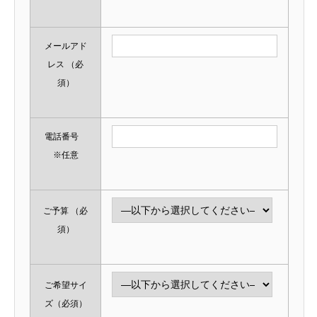
メールアド
レス
（必
須）
電話番号
※任意
ご予算
（必
須）
ご希望サイ
ズ
（必須）