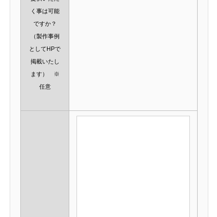
く事は可能
ですか？
（製作事例
としてHPで
掲載いたし
ます） ※
任意