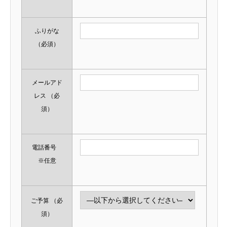
ふりがな
（必須）
メールアド
レス
（必
須）
電話番号
※任意
ご予算
（必
須）