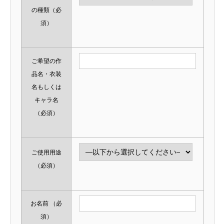
の種類
（必
須）
ご希望の作
品名・衣装
名もしくは
キャラ名
（必須）
ご使用用途
（必須）
お名前
（必
須）