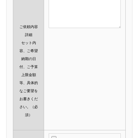
ご依頼内容
詳細
セット内
容、ご希望
納期の日
付、ご予算
上限金額
等、具体的
なご要望を
お書きくだ
さい。
（必
須）