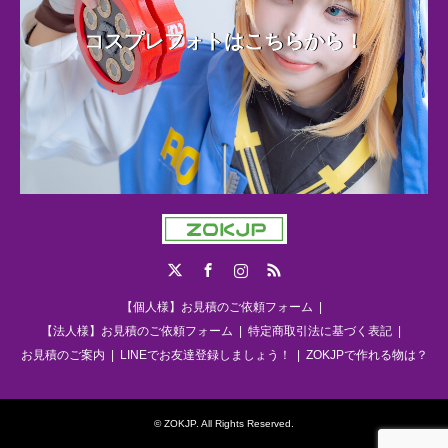
コスプレフォトはこちらから！
Twitter
Facebook
Instagram
RSS
【個人様】お見積のご依頼フォーム
【法人様】お見積のご依頼フォーム
特定商取引法に基づく表記
お見積のご案内
LINEでお友達登録しましょう！
ZOKJPで作れる物は？
©
ZOKJP
. All Rights Reserved.