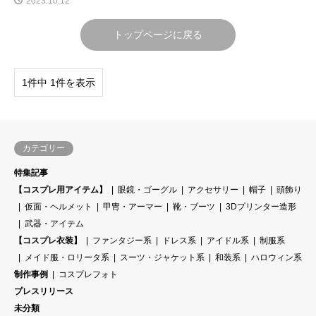
2023.10.12
トップページに戻る
1件中 1件を表示
カテゴリー
特集記事
【コスプレ用アイテム】
眼鏡・ゴーグル
アクセサリー
帽子
頭飾り
仮面・ヘルメット
甲冑・アーマー
靴・ブーツ
3Dプリンター造形
武器・アイテム
【コスプレ衣装】
ファンタジー系
ドレス系
アイドル系
制服系
メイド服・ロリータ系
スーツ・ジャケット系
和装系
ハロウィン系
制作事例
コスプレフォト
プレスリリース
未分類