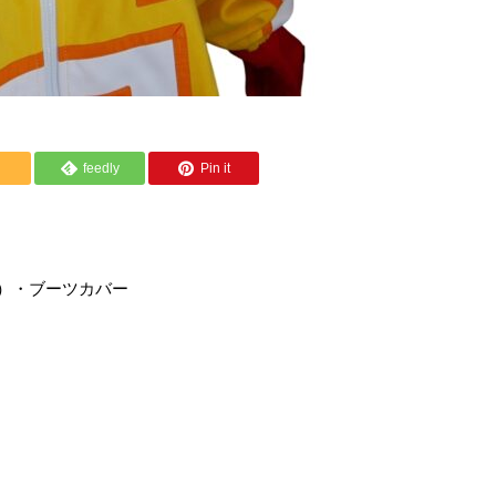
feedly
Pin it
）・ブーツカバー