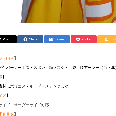
Post
Share
Hatena
Pocket
RSS
ット内容
】
ド付パーカー上着・ズボン・顔マスク・手袋・膝アーマー（白・赤
様
】
素材…ポリエステル・プラスチックほか
イズ
】
サイズ・オーダーサイズ対応
予算目安
】