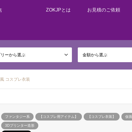
ZOKJPとは
お見積のご依頼
店
ゴリーから選ぶ
金額から選ぶ
風 コスプレ衣装
ファンタジー系
【コスプレ用アイテム】
【コスプレ衣装】
仮
3Dプリンター造形