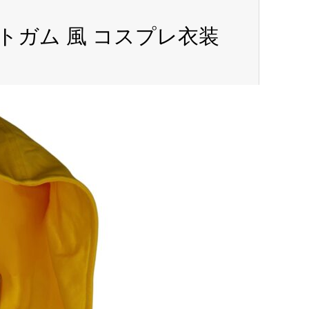
トガム 風 コスプレ衣装