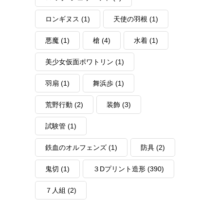
ロンギヌス
(1)
天使の羽根
(1)
悪魔
(1)
槍
(4)
水着
(1)
美少女仮面ポワトリン
(1)
羽扇
(1)
舞浜歩
(1)
荒野行動
(2)
装飾
(3)
試験管
(1)
鉄血のオルフェンズ
(1)
防具
(2)
鬼切
(1)
３Dプリント造形
(390)
７人組
(2)