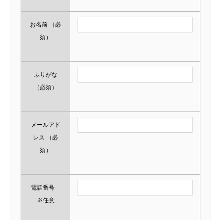
お名前
（必
須）
ふりがな
（必須）
メールアド
レス
（必
須）
電話番号
※任意