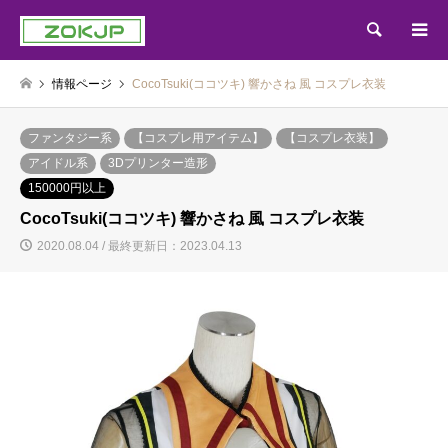
検索
情報ページ
CocoTsuki(ココツキ) 響かさね 風 コスプレ衣装
ファンタジー系
【コスプレ用アイテム】
【コスプレ衣装】
アイドル系
3Dプリンター造形
150000円以上
CocoTsuki(ココツキ) 響かさね 風 コスプレ衣装
2020.08.04 / 最終更新日：2023.04.13