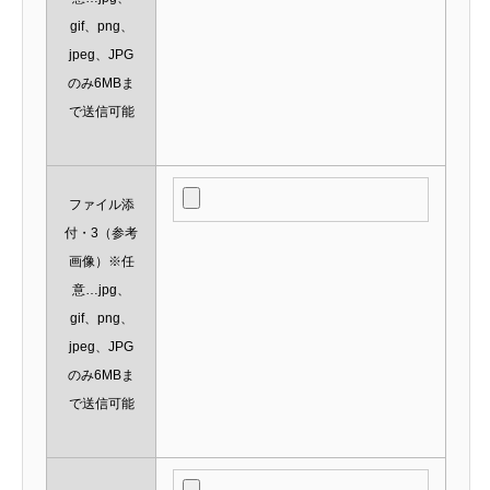
gif、png、
jpeg、JPG
のみ6MBま
で送信可能
ファイル添
付・3（参考
画像）※任
意…jpg、
gif、png、
jpeg、JPG
のみ6MBま
で送信可能