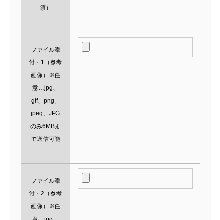
須）
ファイル添
付・1（参考
画像）※任
意…jpg、
gif、png、
jpeg、JPG
のみ6MBま
で送信可能
ファイル添
付・2（参考
画像）※任
意…jpg、