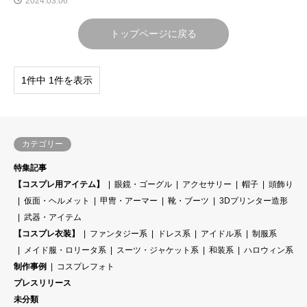
2024.03.06
トップページに戻る
1件中 1件を表示
カテゴリー
特集記事
【コスプレ用アイテム】
眼鏡・ゴーグル
アクセサリー
帽子
頭飾り
仮面・ヘルメット
甲冑・アーマー
靴・ブーツ
3Dプリンター造形
武器・アイテム
【コスプレ衣装】
ファンタジー系
ドレス系
アイドル系
制服系
メイド服・ロリータ系
スーツ・ジャケット系
和装系
ハロウィン系
制作事例
コスプレフォト
プレスリリース
未分類