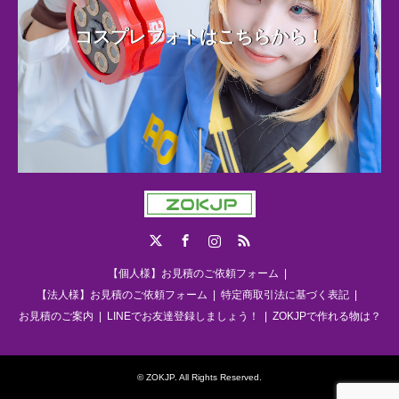
コスプレフォトはこちらから！
Twitter
Facebook
Instagram
RSS
【個人様】お見積のご依頼フォーム
【法人様】お見積のご依頼フォーム
特定商取引法に基づく表記
お見積のご案内
LINEでお友達登録しましょう！
ZOKJPで作れる物は？
©
ZOKJP
. All Rights Reserved.