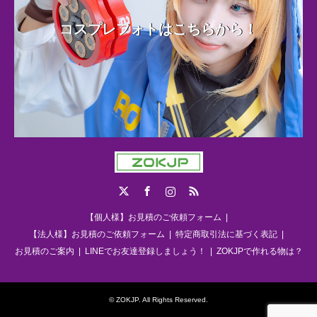
コスプレフォトはこちらから！
Twitter
Facebook
Instagram
RSS
【個人様】お見積のご依頼フォーム
【法人様】お見積のご依頼フォーム
特定商取引法に基づく表記
お見積のご案内
LINEでお友達登録しましょう！
ZOKJPで作れる物は？
©
ZOKJP
. All Rights Reserved.