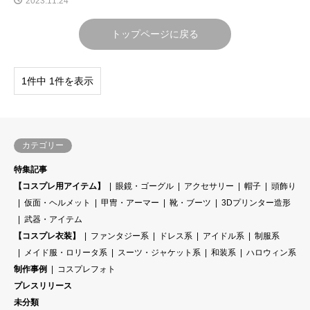
2023.11.24
トップページに戻る
1件中 1件を表示
カテゴリー
特集記事
【コスプレ用アイテム】
眼鏡・ゴーグル
アクセサリー
帽子
頭飾り
仮面・ヘルメット
甲冑・アーマー
靴・ブーツ
3Dプリンター造形
武器・アイテム
【コスプレ衣装】
ファンタジー系
ドレス系
アイドル系
制服系
メイド服・ロリータ系
スーツ・ジャケット系
和装系
ハロウィン系
制作事例
コスプレフォト
プレスリリース
未分類