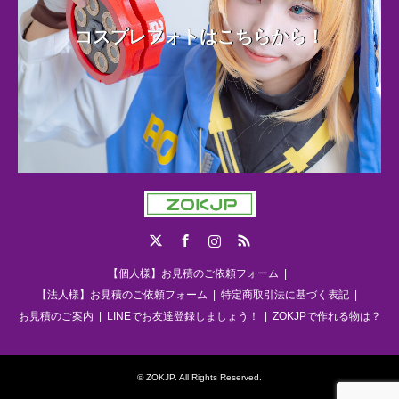
コスプレフォトはこちらから！
Twitter
Facebook
Instagram
RSS
【個人様】お見積のご依頼フォーム
【法人様】お見積のご依頼フォーム
特定商取引法に基づく表記
お見積のご案内
LINEでお友達登録しましょう！
ZOKJPで作れる物は？
©
ZOKJP
. All Rights Reserved.