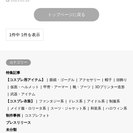
2023.05.16
トップページに戻る
1件中 1件を表示
カテゴリー
特集記事
【コスプレ用アイテム】
眼鏡・ゴーグル
アクセサリー
帽子
頭飾り
仮面・ヘルメット
甲冑・アーマー
靴・ブーツ
3Dプリンター造形
武器・アイテム
【コスプレ衣装】
ファンタジー系
ドレス系
アイドル系
制服系
メイド服・ロリータ系
スーツ・ジャケット系
和装系
ハロウィン系
制作事例
コスプレフォト
プレスリリース
未分類